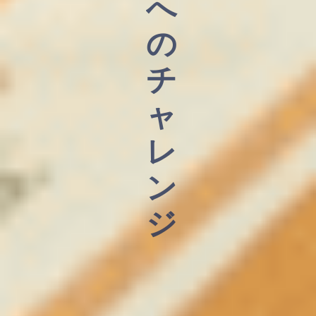
へ
の
チ
ャ
レ
ン
ジ