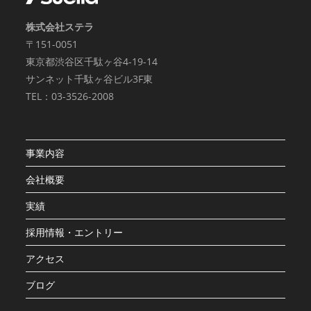
だいたうえで、合理的な期間内に対応いたしま
株式会社ステラ
す。
〒151-0051
東京都渋谷区千駄ヶ谷4-19-14
サンネット千駄ヶ谷ビル3F東
【お問い合わせ窓口】
TEL：03-3526-2008
東京都渋谷区道玄坂2-9-10 K＆Kビル3F
株式会社ステラ 個人情報問合せ窓口
電話：03-3526-2008
事業内容
メールアドレス：saiyo@stella-second.com
会社概要
（受付時間 9:00～18:00※）
実績
※土・日曜日、祝日、年末年始、ゴールデンウ
採用情報・エントリー
ィーク期間は翌営業日以降の対応とさせていた
だきます。
アクセス
ブログ
5.
個人情報を提供されることの任意性