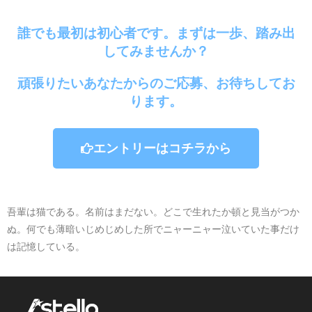
メールアドレス：saiyo@stella-second.com
誰でも最初は初心者です。まずは一歩、踏み出
3.
個人情報の利用目的
してみませんか？
頑張りたいあなたからのご応募、お待ちしてお
・お問い合わせ対応（本人の連絡を含む）のた
ります。
め
・当社が取り扱う事業全般のご案内のため
エントリーはコチラから
4.
個人情報の開示等の請求
吾輩は猫である。名前はまだない。どこで生れたか頓と見当がつか
ご本人様は、当社に対して、本件に関する個人
ぬ。何でも薄暗いじめじめした所でニャーニャー泣いていた事だけ
は記憶している。
情報の開示等に関して、下記の当社問合せ窓口
に申し出ることができます。
その際、当社はお客様ご本人を確認させていた