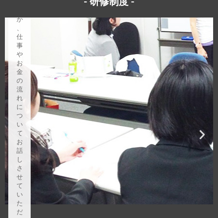
- 研修制度 -
る
の
か
、
仕
事
や
お
金
の
流
れ
に
つ
い
て
お
話
し
さ
せ
て
い
た
だ