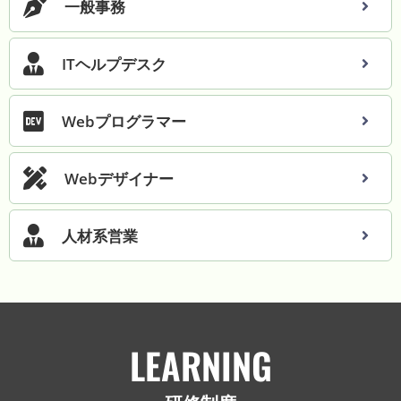
る
一般事務
に
は
ど
ITヘルプデスク
う
す
る
こ
Webプログラマー
と
が
近
Webデザイナー
道
な
の
か
人材系営業
、
ど
の
よ
う
な
仕
LEARNING
事
を
す