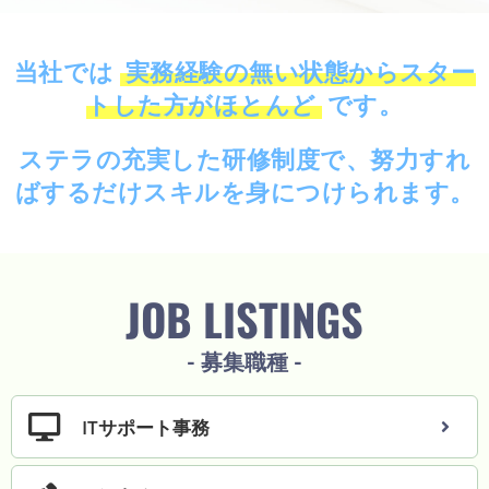
当社では
実務経験の無い状態からスター
トした方がほとんど
です。
ステラの充実した研修制度で、努力すれ
ビ
ジ
ばするだけスキルを身につけられます。
ネ
ス
研
JOB LISTINGS
修
キ
ャ
- 募集職種 -
リ
ア
ア
ITサポート事務
ッ
プ
す