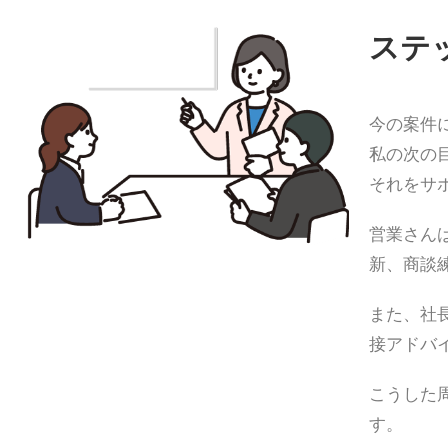
ステ
今の案件
私の次の
それをサ
営業さん
新、商談
また、社
接アドバ
こうした
す。