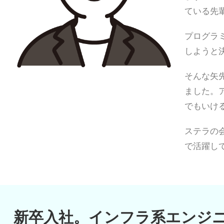
ている先
プログラ
しようと
そんな矢
ました。
でもいけ
ステラの
で活躍し
新卒入社。インフラ系エンジ