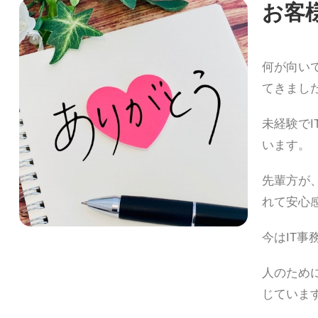
お客
何が向い
てきまし
未経験で
います。
先輩方が
れて安心
今はIT
人のため
じていま