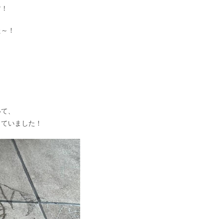
す！
た～！
いて、
していました！