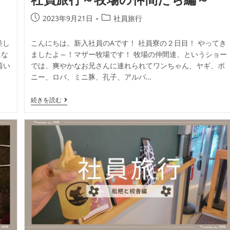
2023年9月21日
社員旅行
差し
こんにちは。新入社員のAです！ 社員寮の２日目！ やってき
にな
ましたよ～！マザー牧場です！ 牧場の仲間達、というショー
着い
では、爽やかなお兄さんに連れられてワンちゃん、ヤギ、ポ
ニー、ロバ、ミニ豚、孔子、アルパ…
続きを読む