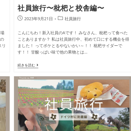
社員旅行〜枇杷と校舎編〜
2023年9月21日
社員旅行
る場
こんにちわ！新入社員のAです！ みなさん、枇杷って食べた
生の
ことありますか？ 私は社員旅行中、初めて口にする機会を得
スリ
ました！ ってボケとるやないかい～！！ 枇杷サイダーで
す！！ 甘酸っぱい味で他の果物とは…
続きを読む