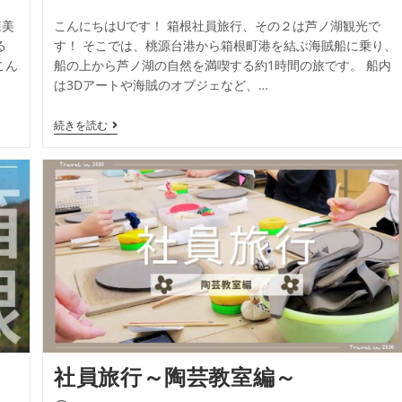
森美
こんにちはUです！ 箱根社員旅行、その２は芦ノ湖観光で
る
す！ そこでは、桃源台港から箱根町港を結ぶ海賊船に乗り、
こん
船の上から芦ノ湖の自然を満喫する約1時間の旅です。 船内
は3Dアートや海賊のオブジェなど、…
続きを読む
社員旅行～陶芸教室編～