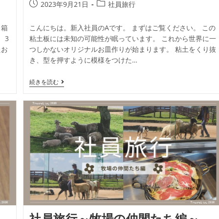
2023年9月21日
社員旅行
、箱
こんにちは。新入社員のAです。 まずはご覧ください。 この
 3
粘土板には未知の可能性が眠っています。 これから世界に一
たお
つしかないオリジナルお皿作りが始まります。 粘土をくり抜
き、型を押すように模様をつけた…
続きを読む
社員旅行～牧場の仲間たち編～