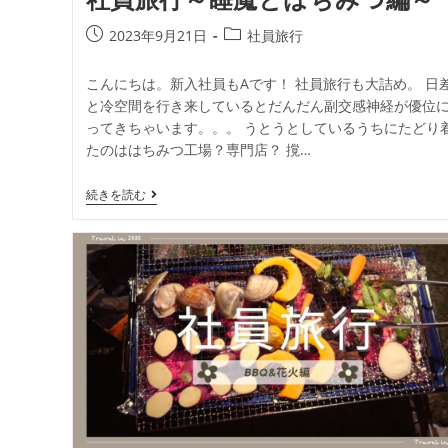
2023年9月21日
社員旅行
こんにちは。新入社員もAです！ 社員旅行も大詰め。 日
と冷空間を行き来しているとだんだん副交感神経が優位
ってきちゃいます。。。 うとうとしているうちにたどり
たのははちみつ工場？専門店？ 撹…
続きを読む