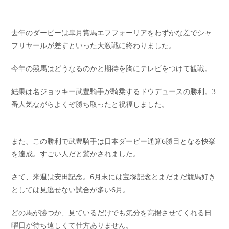
去年のダービーは皐月賞馬エフフォーリアをわずかな差でシャ
フリヤールが差すといった大激戦に終わりました。
今年の競馬はどうなるのかと期待を胸にテレビをつけて観戦。
結果は名ジョッキー武豊騎手が騎乗するドウデュースの勝利。3
番人気ながらよくぞ勝ち取ったと祝福しました。
また、この勝利で武豊騎手は日本ダービー通算6勝目となる快挙
を達成。すごい人だと驚かされました。
さて、来週は安田記念。6月末には宝塚記念とまだまだ競馬好き
としては見逃せない試合が多い6月。
どの馬が勝つか、見ているだけでも気分を高揚させてくれる日
曜日が待ち遠しくて仕方ありません。