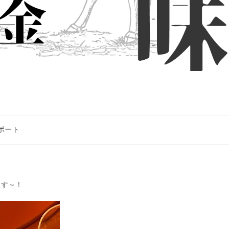
ポート
ます～！