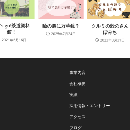
t’s go!茶道資料
瞼の裏に万華鏡？
クルミの殻のさん
館！
ぽみち
2025年7月24日
2021年6月16日
2023年3月31日
事業内容
会社概要
実績
採用情報・エントリー
アクセス
ブログ