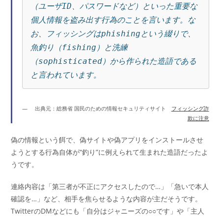
（ユーザID、パスワードなど）といった重要な
個人情報を盗み出す行為のことを言います。な
お、フィッシングはphishingという綴りで、
魚釣り（fishing）と洗練
（sophisticated）から作られた造語である
と言われています。
出典元：総務省 国民のための情報セキュリティサイト
フィッシング詐
欺に注意
偽の情報という餌で、偽サイトや偽アプリをインストールさせ
ようとする行為自体が“釣り”に例えられて生まれた造語だったよ
うです。
連絡内容は「第三者が不正にアクセスしたので…」「急いで本人
確認を…」など、相手を焦らせるような内容が主だそうです。
TwitterのDMなどにも「自分はジャニーズの○○です」や「主人