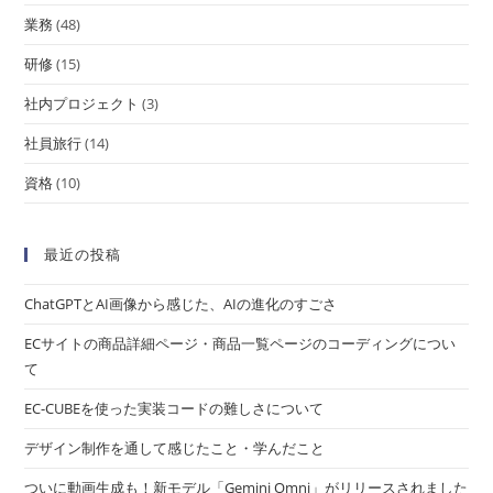
業務
(48)
研修
(15)
社内プロジェクト
(3)
社員旅行
(14)
資格
(10)
最近の投稿
ChatGPTとAI画像から感じた、AIの進化のすごさ
ECサイトの商品詳細ページ・商品一覧ページのコーディングについ
て
EC-CUBEを使った実装コードの難しさについて
デザイン制作を通して感じたこと・学んだこと
ついに動画生成も！新モデル「Gemini Omni」がリリースされました