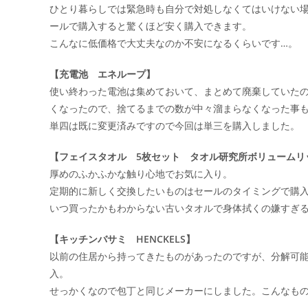
ひとり暮らしでは緊急時も自分で対処しなくてはいけない場
ールで購入すると驚くほど安く購入できます。
こんなに低価格で大丈夫なのか不安になるくらいです…。
【充電池 エネループ】
使い終わった電池は集めておいて、まとめて廃棄していた
くなったので、捨てるまでの数が中々溜まらなくなった事
単四は既に変更済みですので今回は単三を購入しました。
【フェイスタオル 5枚セット タオル研究所ボリュームリ
厚めのふかふかな触り心地でお気に入り。
定期的に新しく交換したいものはセールのタイミングで購
いつ買ったかもわからない古いタオルで身体拭くの嫌すぎ
【キッチンバサミ HENCKELS】
以前の住居から持ってきたものがあったのですが、分解可
入。
せっかくなので包丁と同じメーカーにしました。こんなも