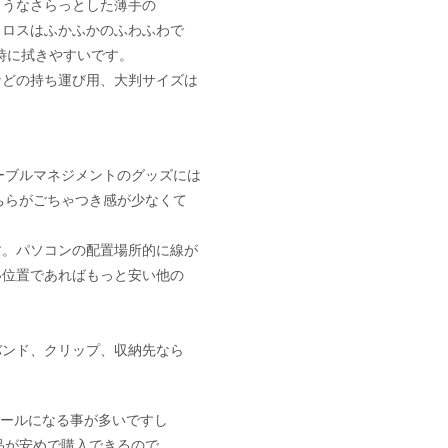
ようなさらっとした薄手の
クロスはふかふかのふわふわで
時に拭きやすいです。
などの持ち運び用、大判サイズは
ーブルマネジメントのグッズには
ちらがごちゃつき感が少なくて
す。パソコンの配置場所的に線が
い位置であればもっと安い他の
バンド、クリップ、収納先なら
セールになる事が多いですし
製品が安めで購入できるので