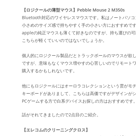
【ロジクールの薄型マウス】Pebble Mouse 2 M350s
Bluetooth対応のワイヤレスマウスです。私はノートパ
小さめのサイズ感で持ちやすく手の小さい方におすすめで
appleの純正マウスも薄くて好きなのですが、持ち運びの
こちらが軽くていいのではないでしょうか。
個人的にロジクール製品だとトラックボールのマウスが欲
ですが、意味もなくマウス増やすの心苦しいのでリモート
購入するかもしれないです。
他にもロジクールにはオーロラコレクションという雲がモ
キーボードがありまして、こちらは高価ですがデザインが
PCゲームする方で白系デバイスお探しの方はおすすめです
話がそれてきましたので2点目のご紹介。
【エレコムのクリーニングクロス】