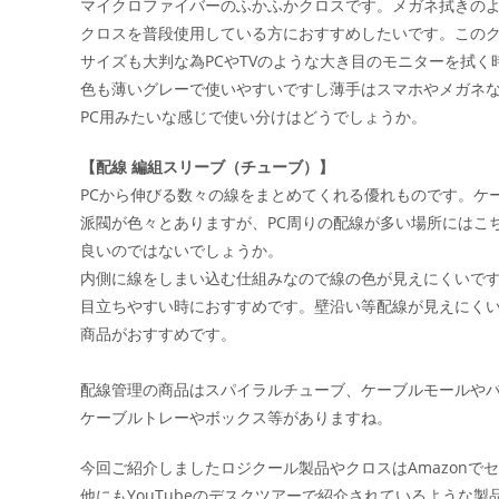
マイクロファイバーのふかふかクロスです。メガネ拭きの
クロスを普段使用している方におすすめしたいです。この
サイズも大判な為PCやTVのような大き目のモニターを拭く
色も薄いグレーで使いやすいですし薄手はスマホやメガネ
PC用みたいな感じで使い分けはどうでしょうか。
【配線 編組スリーブ（チューブ）】
PCから伸びる数々の線をまとめてくれる優れものです。ケ
派閥が色々とありますが、PC周りの配線が多い場所にはこ
良いのではないでしょうか。
内側に線をしまい込む仕組みなので線の色が見えにくいで
目立ちやすい時におすすめです。壁沿い等配線が見えにく
商品がおすすめです。
配線管理の商品はスパイラルチューブ、ケーブルモールや
ケーブルトレーやボックス等がありますね。
今回ご紹介しましたロジクール製品やクロスはAmazonで
他にもYouTubeのデスクツアーで紹介されているような