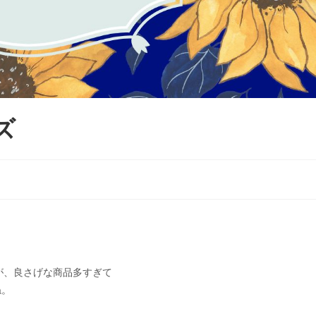
ズ
が、良さげな商品多すぎて
ね。
。