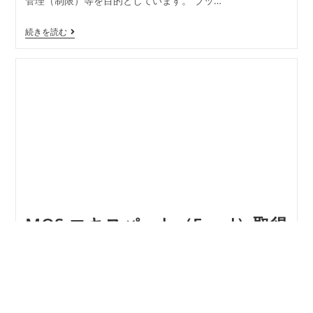
管理（制限）等を目的としています。 ブッ…
続きを読む
MOS エキスパート（Excel）取得
への道のり PART4
2026年6月29日
資格
皆さんこんにちは！社員のKです。 今回は出題範囲につい