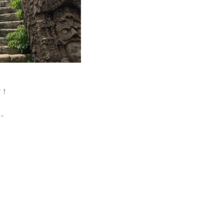
す！
た。