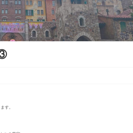
材③
します。