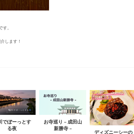
です。
紹介します！
川でぼーっとす
お寺巡り – 成田山
る夜
新勝寺 –
ディズニーシーの