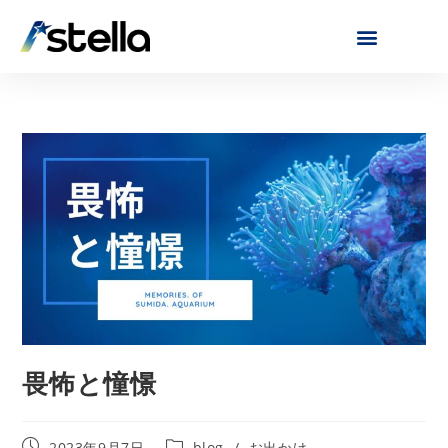
畏怖と憧憬
2023年9月7日
blog
/
お出かけ