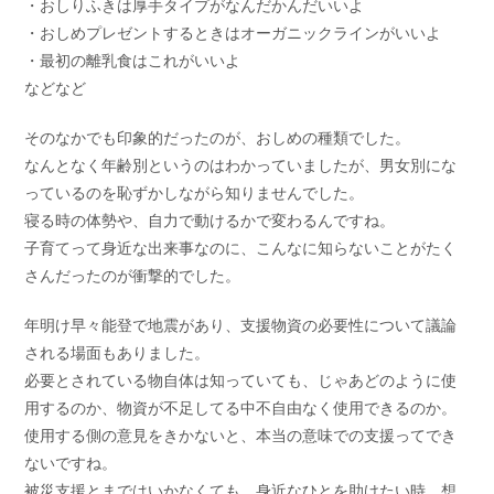
・おしりふきは厚手タイプがなんだかんだいいよ
・おしめプレゼントするときはオーガニックラインがいいよ
・最初の離乳食はこれがいいよ
などなど
そのなかでも印象的だったのが、おしめの種類でした。
なんとなく年齢別というのはわかっていましたが、男女別にな
っているのを恥ずかしながら知りませんでした。
寝る時の体勢や、自力で動けるかで変わるんですね。
子育てって身近な出来事なのに、こんなに知らないことがたく
さんだったのが衝撃的でした。
年明け早々能登で地震があり、支援物資の必要性について議論
される場面もありました。
必要とされている物自体は知っていても、じゃあどのように使
用するのか、物資が不足してる中不自由なく使用できるのか。
使用する側の意見をきかないと、本当の意味での支援ってでき
ないですね。
被災支援とまではいかなくても、身近なひとを助けたい時、想