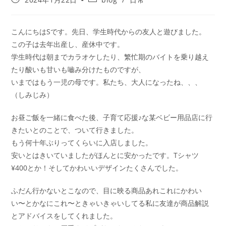
こんにちはSです。先日、学生時代からの友人と遊びました。
この子は去年出産し、産休中です。
学生時代は朝までカラオケしたり、繁忙期のバイトを乗り越え
たり酸いも甘いも嚙み分けたものですが、
いまではもう一児の母です。私たち、大人になったね、、、
（しみじみ）
お昼ご飯を一緒に食べた後、子育て応援♪な某ベビー用品店に行
きたいとのことで、ついて行きました。
もう何十年ぶりってくらいに入店しました。
安いとはきいていましたがほんとに安かったです。Tシャツ
¥400とか！そしてかわいいデザインたくさんでした。
ふだん行かないとこなので、目に映る商品あれこれにかわい
い〜とかなにこれ〜ときゃいきゃいしてる私に友達が商品解説
とアドバイスをしてくれました。