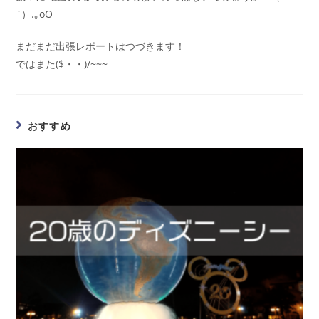
`）.｡oO
まだまだ出張レポートはつづきます！
ではまた($・・)/~~~
おすすめ