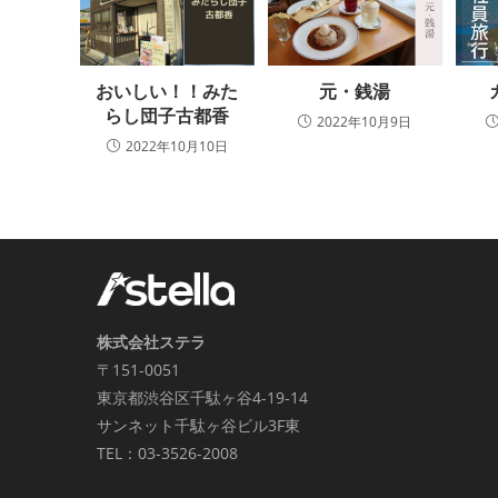
おいしい！！みた
元・銭湯
らし団子古都香
2022年10月9日
2022年10月10日
株式会社ステラ
〒151-0051
東京都渋谷区千駄ヶ谷4-19-14
サンネット千駄ヶ谷ビル3F東
TEL：03-3526-2008