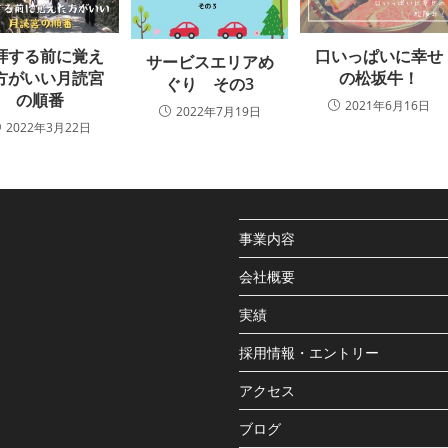
口いっぱいに幸せ
拝する前に覚え
サービスエリアめ
の松坂牛！
方がいい月読宮
ぐり その3
の順番
2021年6月16日
2022年7月19日
2022年3月22日
事業内容
会社概要
実績
採用情報・エントリー
アクセス
ブログ