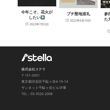
今年こそ、花火が
プチ聖地巡礼
参
したい
た
2022年6月16日
2023年7月3日
株式会社ステラ
〒151-0051
東京都渋谷区千駄ヶ谷4-19-14
サンネット千駄ヶ谷ビル3F東
TEL：03-3526-2008