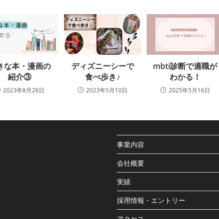
mbti診断で適職が
きな本・漫画の
ディズニーシーで
わかる！
紹介③
食べ歩き♪
2025年5月16日
2023年8月28日
2023年5月10日
事業内容
会社概要
実績
採用情報・エントリー
アクセス