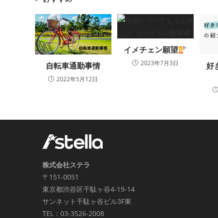
イメチェン願望
2023年7月3日
自転車通勤事情
好
2022年5月12日
株式会社ステラ
〒151-0051
東京都渋谷区千駄ヶ谷4-19-14
サンネット千駄ヶ谷ビル3F東
TEL：03-3526-2008