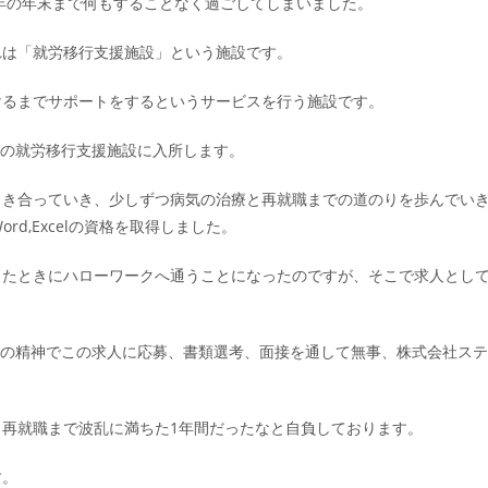
0年の年末まで何もすることなく過ごしてしまいました。
れは「就労移行支援施設」という施設です。
けるまでサポートをするというサービスを行う施設です。
この就労移行支援施設に入所します。
向き合っていき、少しずつ病気の治療と再就職までの道のりを歩んでい
）のWord,Excelの資格を取得しました。
したときにハローワークへ通うことになったのですが、そこで求人とし
ジの精神でこの求人に応募、書類選考、面接を通して無事、株式会社ステ
再就職まで波乱に満ちた1年間だったなと自負しております。
す。