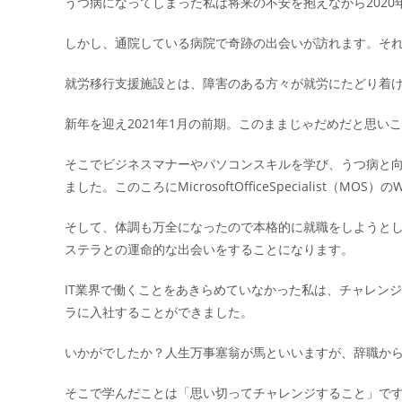
うつ病になってしまった私は将来の不安を抱えながら202
しかし、通院している病院で奇跡の出会いが訪れます。そ
就労移行支援施設とは、障害のある方々が就労にたどり着
新年を迎え2021年1月の前期。このままじゃだめだと思い
そこでビジネスマナーやパソコンスキルを学び、うつ病と
ました。このころにMicrosoftOfficeSpecialist（MOS
そして、体調も万全になったので本格的に就職をしようと
ステラとの運命的な出会いをすることになります。
IT業界で働くことをあきらめていなかった私は、チャレン
ラに入社することができました。
いかがでしたか？人生万事塞翁が馬といいますが、辞職から
そこで学んだことは「思い切ってチャレンジすること」で