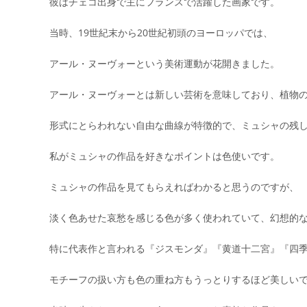
彼はチェコ出身で主にフランスで活躍した画家です。
当時、19世紀末から20世紀初頭のヨーロッパでは、
アール・ヌーヴォーという美術運動が花開きました。
アール・ヌーヴォーとは新しい芸術を意味しており、植物
形式にとらわれない自由な曲線が特徴的で、ミュシャの残
私がミュシャの作品を好きなポイントは色使いです。
ミュシャの作品を見てもらえればわかると思うのですが、
淡く色あせた哀愁を感じる色が多く使われていて、幻想的
特に代表作と言われる『ジスモンダ』『黄道十二宮』『四
モチーフの扱い方も色の重ね方もうっとりするほど美しいで