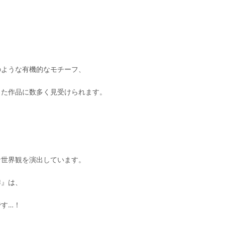
のような有機的なモチーフ、
した作品に数多く見受けられます。
な世界観を演出しています。
季』は、
す…！