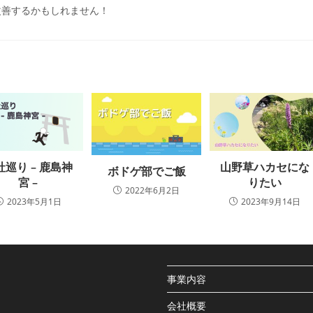
改善するかもしれません！
社巡り – 鹿島神
山野草ハカセにな
ボドゲ部でご飯
宮 –
りたい
2022年6月2日
2023年5月1日
2023年9月14日
事業内容
会社概要